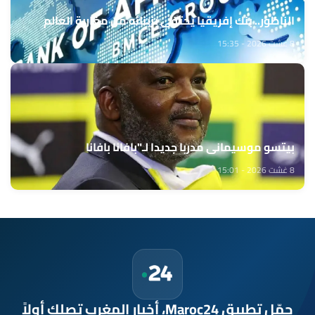
الناظور.. بنك إفريقيا يحتفي بزبنائه من مغاربة العالم
8 غشت 2026 - 15:35
بيتسو موسيماني مدربا جديدا لـ"بافانا بافانا
8 غشت 2026 - 15:01
حمّل تطبيق Maroc24، أخبار المغرب تصلك أولاً