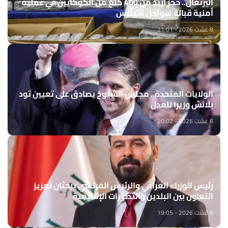
البرتغال.. حجز أزيد من 400 كلغ من الكوكايين في عملية
أمنية قبالة سواحل سينيس
8 غشت 2026 - 21:01
الولايات المتحدة.. مجلس الشيوخ يصادق على تعيين تود
بلانش وزيرا للعدل
8 غشت 2026 - 20:02
رئيس الوزراء العراقي والرئيس الفرنسي يبحثان تعزيز
التعاون بين البلدين والتطورات الإقليمية
8 غشت 2026 - 19:05