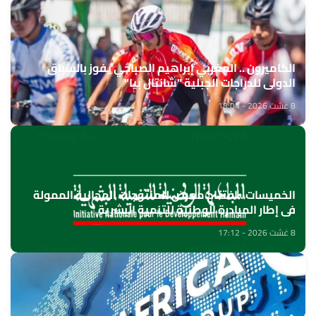
الكاميرون .. المغربي إبراهيم الصباحي يفوز بالسباق
الدولي للدراجات الجبلية "شانتال بيا"
8 غشت 2026 - 18:04
الخميسات ..افتتاح معرض للمنتوجات المجالية الممولة
في إطار المبادرة الوطنية للتنمية البشرية
8 غشت 2026 - 17:12