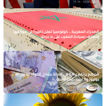
8 غشت 2026 - 11:14
الصحراء المغربية .. كولومبيا تعلن تغييرا في موقفها
وتعترف بسيادة المغرب على صحرائه
8 غشت 2026 - 10:41
الدرهم يرتفع بـ 0,8 في المائة مقابل الدولار ما بين 30
يوليوز و5 غشت (بنك المغرب)
8 غشت 2026 - 10:27