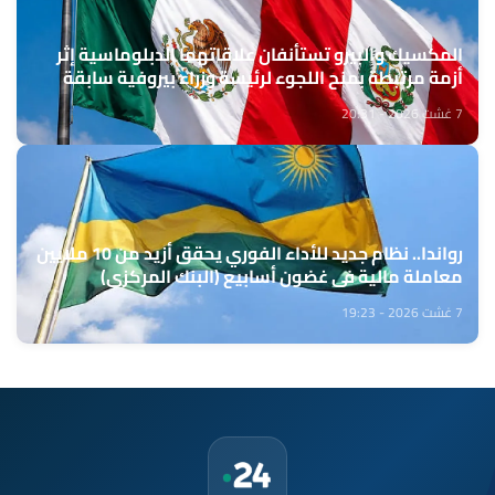
المكسيك والبيرو تستأنفان علاقاتهما الدبلوماسية إثر
أزمة مرتبطة بمنح اللجوء لرئيسة وزراء بيروفية سابقة
7 غشت 2026 - 20:31
رواندا.. نظام جديد للأداء الفوري يحقق أزيد من 10 ملايين
معاملة مالية في غضون أسابيع (البنك المركزي)
7 غشت 2026 - 19:23