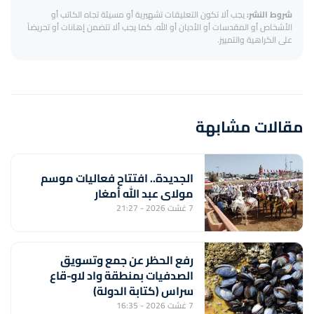
شروط النشر:
يجب ألا تكون التعليقات تشهيرية أو مسيئة تجاه الكاتب أو
الأشخاص أو المقدسات أو الأديان أو الله. كما يجب ألا تتضمن إهانات أو تحريضاً
على الكراهية والتمييز.
مقالات مشابهة
الجديدة.. افتتاح فعاليات موسم
مولاي عبد الله أمغار
7 غشت 2026 - 21:27
رفع الحظر عن جمع وتسويق
الصدفيات بمنطقة واد لاو-قاع
سراس (كتابة الدولة)
7 غشت 2026 - 16:35