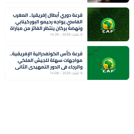
قرعة دوري أبطال إفريقيا.. المغرب
الفاسي يواجه رحيمو البوركينابي
ونهضة بركان ينتظر الفائز من مباراة
ستار سبور السيراليوني وميدينا
6 غشت 2026 - 14:39
يونايتد الغامبي
قرعة كأس الكونفدرالية الإفريقية..
مواجهات سهلة للجيش الملكي
والرجاء في الدور التمهيدي الثاني
6 غشت 2026 - 14:08