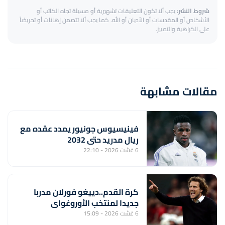
شروط النشر:
يجب ألا تكون التعليقات تشهيرية أو مسيئة تجاه الكاتب أو
الأشخاص أو المقدسات أو الأديان أو الله. كما يجب ألا تتضمن إهانات أو تحريضاً
على الكراهية والتمييز.
مقالات مشابهة
فينيسيوس جونيور يمدد عقده مع
ريال مدريد حتى 2032
6 غشت 2026 - 22:10
كرة القدم..دييغو فورلان مدربا
جديدا لمنتخب الأوروغواي
6 غشت 2026 - 15:09