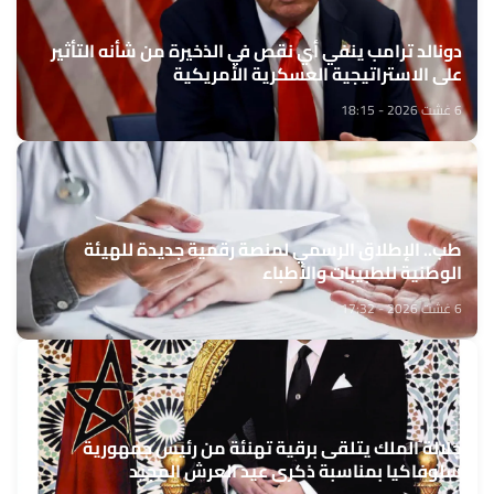
دونالد ترامب ينفي أي نقص في الذخيرة من شأنه التأثير
على الاستراتيجية العسكرية الأمريكية
6 غشت 2026 - 18:15
طب.. الإطلاق الرسمي لمنصة رقمية جديدة للهيئة
الوطنية للطبيبات والأطباء
6 غشت 2026 - 17:32
جلالة الملك يتلقى برقية تهنئة من رئيس جمهورية
سلوفاكيا بمناسبة ذكرى عيد العرش المجيد