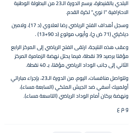
البلدي بالقنيطرة، برسم الدورة الـ23 من البطولة الوطنية
الاحترافية "ا نوي" لكرة القدم.
وسجل أهداف الفتح الرياضي رضا لعلاوي (د 17)، ولامين
دياكيتي (71 ض ج)، وأيوب مولوع (د 90+13) .
وعقب هذه النتيجة، ارتقى الفتح الرياضي إلى المركز الرابع
مؤقتا برصيد 39 نقطة، فيما يحتل نهضة الزمامرة المركز
الثاني إلى جانب الوداد الرياضي مؤقتا، بـ 40 نقطة.
وتتواصل منافسات، اليوم، من الدورة الـ23، بإجراء مباراتي
أولمبيك آسفي ضد الجيش الملكي (السابعة مساء)،
ونهضة بركان أمام الوداد الرياضي (التاسعة مساء).
و م ع