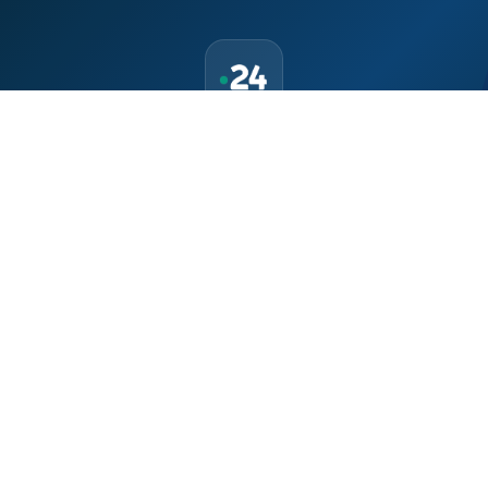
حمّل تطبيق Maroc24، أخبار المغرب تصلك أولاً
تطبيق أخبار المغرب 24 يوفّر لكم متابعة مباشرة لكل الأحداث التي تهمّ
المغرب ومغاربة العالم لحظة بلحظة، مع إشعارات فورية وتغطية
شاملة لكل المستجدات.
تحميل على
App Store
متوفر على
Google Play