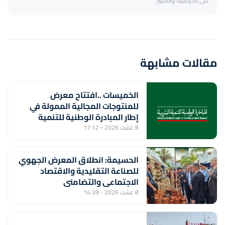
على الكراهية والتمييز.
مقالات مشابهة
الخميسات ..افتتاح معرض
للمنتوجات المجالية الممولة في
إطار المبادرة الوطنية للتنمية
البشرية
8 غشت 2026 - 17:12
الحسيمة: انطلاق المعرض الجهوي
للصناعة التقليدية والاقتصاد
الاجتماعي والتضامني
8 غشت 2026 - 14:39