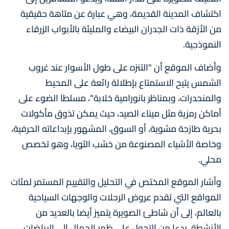
اكتشاف المدينة القديمة، وهي عبارة عن متاهة حقيقية
من الأزقة ذات الجدران البيضاء والمليئة بالأبواب الزرقاء
النموذجية.
وأضاف الموقع أن "التنزه على طول الأسوار عند غروب
الشمس يتيح الاستمتاع بإطلالة رائعة على المحيط
والمنحدرات، وبمناظر بانورامية خلابة"، مسلطا الضوء على
أماكن رمزية مثل ميناء الصيد، حيث يمكن تذوق مأكولات
بحرية طازجة مشوية، أو السوق، المشهور بإبداعاته الحرفية،
وخاصة الأشياء المصنوعة من خشب الثويا، وهو تخصص
محلي.
وأشار الموقع المختص في التحليل والتقييم المستمر لمئات
المواقع التي تقدم عروض الرحلات والوجهات السياحية
بالعالم، إلى أن شاطئ الصويرة يتميز أيضا بالعديد من
الأنشطة، بدءا من التجول على ظهر الجمال إلى الرياضات