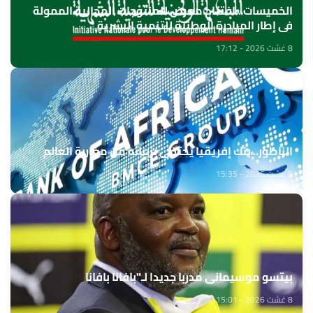
الخميسات ..افتتاح معرض للمنتوجات المجالية الممولة
في إطار المبادرة الوطنية للتنمية البشرية
8 غشت 2026 - 17:12
الناظور.. بنك إفريقيا يحتفي بزبنائه من مغاربة العالم
8 غشت 2026 - 15:35
بيتسو موسيماني مدربا جديدا لـ"بافانا بافانا
8 غشت 2026 - 15:01