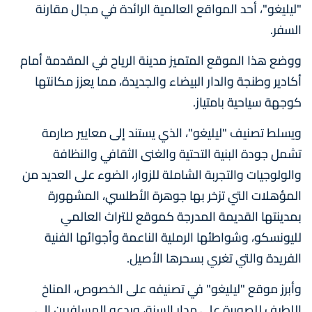
"ليليغو"، أحد المواقع العالمية الرائدة في مجال مقارنة
السفر.
ووضع هذا الموقع المتميز مدينة الرياح في المقدمة أمام
أكادير وطنجة والدار البيضاء والجديدة، مما يعزز مكانتها
كوجهة سياحية بامتياز.
ويسلط تصنيف "ليليغو"، الذي يستند إلى معايير صارمة
تشمل جودة البنية التحتية والغنى الثقافي والنظافة
والولوجيات والتجربة الشاملة للزوار، الضوء على العديد من
المؤهلات التي تزخر بها جوهرة الأطلسي، المشهورة
بمدينتها القديمة المدرجة كموقع للتراث العالمي
لليونسكو، وشواطئها الرملية الناعمة وأجوائها الفنية
الفريدة والتي تغري بسحرها الأصيل.
وأبرز موقع "ليليغو" في تصنيفه على الخصوص، المناخ
اللطيف للصويرة على مدار السنة، ويدعو المسافرين إلى