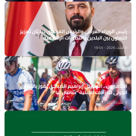
رئيس الوزراء العراقي والرئيس الفرنسي يبحثان تعزيز
التعاون بين البلدين والتطورات الإقليمية
8 غشت 2026 - 19:05
الكاميرون .. المغربي إبراهيم الصباحي يفوز بالسباق
الدولي للدراجات الجبلية "شانتال بيا"
8 غشت 2026 - 18:04