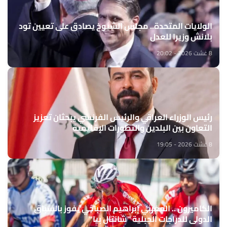
الولايات المتحدة.. مجلس الشيوخ يصادق على تعيين تود
بلانش وزيرا للعدل
8 غشت 2026 - 20:02
رئيس الوزراء العراقي والرئيس الفرنسي يبحثان تعزيز
التعاون بين البلدين والتطورات الإقليمية
8 غشت 2026 - 19:05
الكاميرون .. المغربي إبراهيم الصباحي يفوز بالسباق
الدولي للدراجات الجبلية "شانتال بيا"