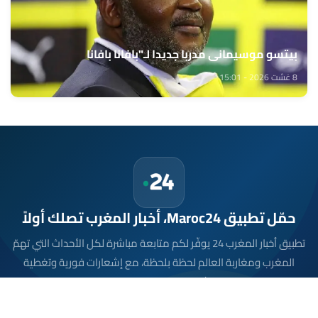
بيتسو موسيماني مدربا جديدا لـ"بافانا بافانا
8 غشت 2026 - 15:01
حمّل تطبيق Maroc24، أخبار المغرب تصلك أولاً
تطبيق أخبار المغرب 24 يوفّر لكم متابعة مباشرة لكل الأحداث التي تهمّ
المغرب ومغاربة العالم لحظة بلحظة، مع إشعارات فورية وتغطية
شاملة لكل المستجدات.
تحميل على
App Store