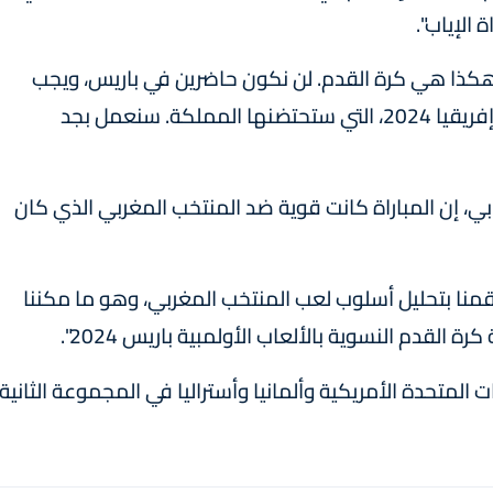
 الإياب".
كن هكذا هي كرة القدم. لن نكون حاضرين في باريس، ويجب
مواصلة العمل، فالتحدي القادم هو كأس أمام إفريقيا 2024، التي ستحتضنها المملكة. سنعمل بجد
بي، إن المباراة كانت قوية ضد المنتخب المغربي الذي كان
 قمنا بتحليل أسلوب لعب المنتخب المغربي، وهو ما مكننا
القدم النسوية بالألعاب الأولمبية باريس 2024".
ت المتحدة الأمريكية وألمانيا وأستراليا في المجموعة الثانية