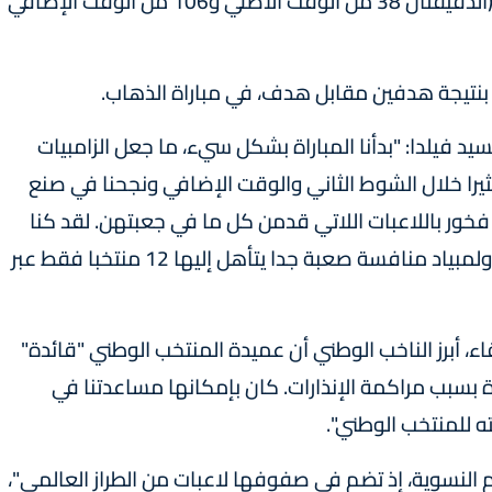
وسجل هدفي المنتخب الزامبي اللاعبة باربرا باندا (الدقيقتان 38 من الوقت الأصلي و106 من الوقت الإضافي
 بنتيجة هدفين مقابل هدف، في مباراة الذهاب.
د فيلدا: "بدأنا المباراة بشكل سيء، ما جعل الزامبيات
را خلال الشوط الثاني والوقت الإضافي ونجحنا في صنع
فخور باللاعبات اللاتي قدمن كل ما في جعبتهن. لقد كنا
قريبين من التأهل، والآن علينا مواصلة العمل. الأولمبياد منافسة صعبة جدا يتأهل إليها 12 منتخبا فقط عبر
ء، أبرز الناخب الوطني أن عميدة المنتخب الوطني "قائدة"
ة بسبب مراكمة الإنذارات. كان بإمكانها مساعدتنا في
ته للمنتخب الوطني".
م النسوية، إذ تضم في صفوفها لاعبات من الطراز العالمي"،