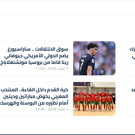
رك
سوق الانتقالات .. ستراسبورغ
ي
يضم الدولي الأمريكي جيوفاني
رينا قاما من بروسيا مونشنغلاباخ
5 غشت 2026 - 11:03
د
كرة القدم داخل القاعة.. المنتخب
المغربي يخوض مباراتين وديتين
أمام نظيره من البوسنة والهرسك
4 غشت 2026 - 13:36