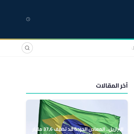
لمغربية
مغاربة العالم
دولي
صوت وصورة
آخر المقالات
البرازيل.. المعادن الحرجة قد تضيف 37,6 مليار