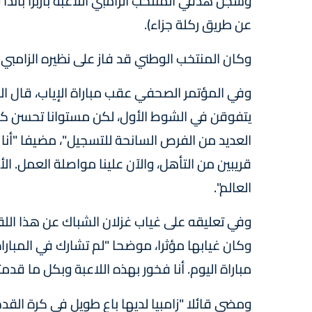
عن طريق ركلة جزاء).
وكان المنتخب الوطني قد فاز على نظيره الزامبي
وفي المؤتمر الصحفي عقب مباراة الإياب، قال السي
يتفوقن في الشوط الأول، لكن مستوانا تحسن كثي
العديد من الفرص السانحة للتسجيل"، مضيفا "أنا 
العالم".
وفي تعليقه على غياب غزلان الشباك عن هذا اللقا
وكان غيابها مؤثرا، موضحا "لم تشارك في المبارا
مباراة اليوم. أنا فخور بهذه اللاعبة وبكل ما قدم
ومضى قائلا "زامبيا لديها باع طويل في كرة القد