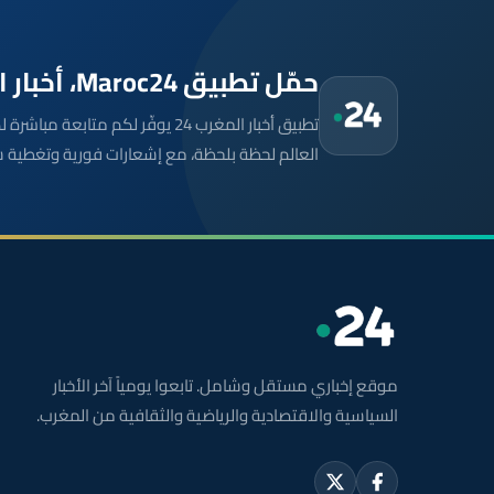
حمّل تطبيق Maroc24، أخبار المغرب تصلك أولاً
تطبيق أخبار المغرب 24 يوفّر لكم متا
العالم لحظة بلحظة، مع إشعارات فورية وتغطية 
موقع إخباري مستقل وشامل. تابعوا يومياً آخر الأخبار
السياسية والاقتصادية والرياضية والثقافية من المغرب.