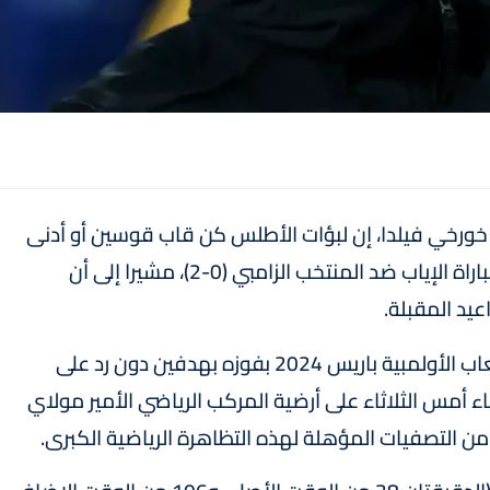
 خورخي فيلدا، إن لبؤات الأطلس كن قاب قوسين أو أدنى
من التأهل إلى الألعاب الأولمبية المقبلة، خلال مباراة الإياب ضد المنتخب الزامبي (0-2)، مشيرا إلى أن
يد المقبلة.
وحجز المنتخب الزامبي للسيدات تذكرة العبور للألعاب الأولمبية باريس 2024 بفوزه بهدفين دون رد على
 أمس الثلاثاء على أرضية المركب الرياضي الأمير مولاي
ة من التصفيات المؤهلة لهذه التظاهرة الرياضية الكبرى.