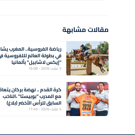
مقالات مشابهة
رياضة الفروسية.. المغرب يشا
في بطولة العالم لللفروسية ف
"إيكس لاشابيل" بألمانيا
5 غشت 2026 - 16:08
كرة القدم .. نهضة بركان يتعاق
مع المدرب "بوبيستا" ،الناخب
السابق للرأس الأخضر (بلاغ)
4 غشت 2026 - 17:49