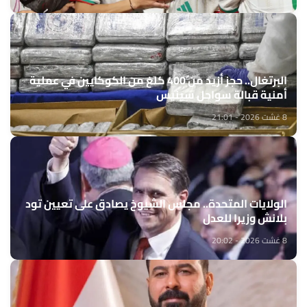
البرتغال.. حجز أزيد من 400 كلغ من الكوكايين في عملية
أمنية قبالة سواحل سينيس
8 غشت 2026 - 21:01
الولايات المتحدة.. مجلس الشيوخ يصادق على تعيين تود
بلانش وزيرا للعدل
8 غشت 2026 - 20:02