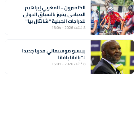
الكاميرون .. المغربي إبراهيم
الصباحي يفوز بالسباق الدولي
للدراجات الجبلية "شانتال بيا"
8 غشت 2026 - 18:04
بيتسو موسيماني مدربا جديدا
لـ"بافانا بافانا
8 غشت 2026 - 15:01