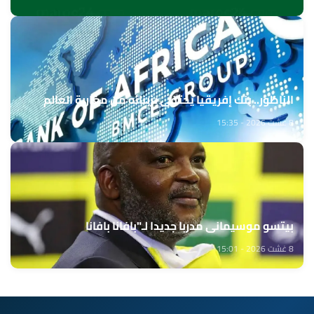
الناظور.. بنك إفريقيا يحتفي بزبنائه من مغاربة العالم
8 غشت 2026 - 15:35
بيتسو موسيماني مدربا جديدا لـ"بافانا بافانا
8 غشت 2026 - 15:01