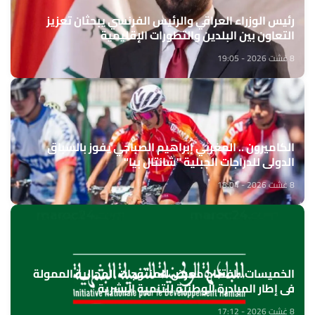
رئيس الوزراء العراقي والرئيس الفرنسي يبحثان تعزيز
التعاون بين البلدين والتطورات الإقليمية
8 غشت 2026 - 19:05
الكاميرون .. المغربي إبراهيم الصباحي يفوز بالسباق
الدولي للدراجات الجبلية "شانتال بيا"
8 غشت 2026 - 18:04
الخميسات ..افتتاح معرض للمنتوجات المجالية الممولة
في إطار المبادرة الوطنية للتنمية البشرية
8 غشت 2026 - 17:12