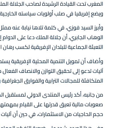
المغرب تحت القيادة الرشيدة لصاحب الجلالة ا
ويضع إفريقيا في صلب أولويات سياسته الخارجية.
وأبرز السيد فوزي، في كلمة تلاها نيابة عنه ممثل ا
الوهاب الجابري، أن جلالة الملك دعا على الدوام 
التعبئة الجماعية للبلدان الإفريقية لكسب رهان ال
وأضاف أن تمويل التنمية المحلية الإفريقية يستدعي
آليات تدعو إلى تحقيق التوازن والانصاف الفعال من
المتكافئة للمجالات الترابية والفوارق الجغرافية و
من جانبه، أكد رئيس المنتدى الدولي لمستقبل الجماع
صعوبات مالية تعيق قدرتها على القيام بمهمتها،
حجم الحاجيات من الاستثمارات، في حين أن آليات ال
وفي هذا الصدد، شدد على ضرورة التفكير الجماع