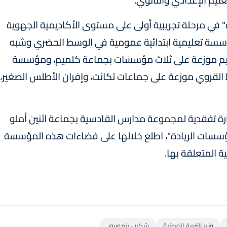
" في مرحلة تجريبية أولى على مستوى الأكاديمية الجهوية
ة والتكوين لجهة كلميم - واد نون ب 22 مؤسسة تعليمية ابتدائية عمومية في الوسط الحضري وشبه
سسات بإقليم كلميم موزعة على ثلاث مؤسسات بجماعة كلميم، ومؤسسة
القروي موزعة على جماعات تكانت، وإفران الأطلس الصغير،
ة تفقدية لمجموعة مدارس القادسية بجماعة اثنين أملو
سات الريادة"، اطلع خلالها على فضاءات هذه المؤسسة
ة المتعلقة بها.
وزير التربية الوطنية
شكيب بنموسى