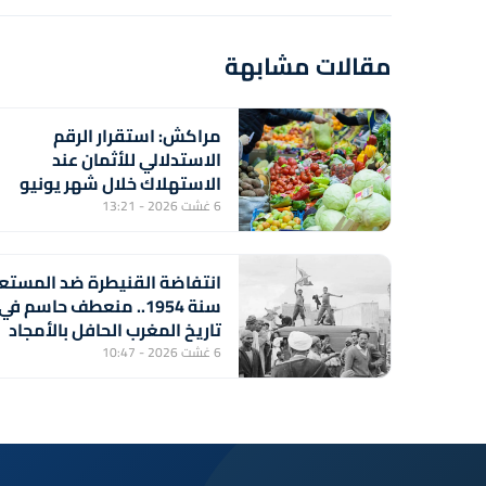
مقالات مشابهة
مراكش: استقرار الرقم
الاستدلالي للأثمان عند
الاستهلاك خلال شهر يونيو
الماضي (مندوبية)
6 غشت 2026 - 13:21
انتفاضة القنيطرة ضد المستع
سنة 1954.. منعطف حاسم في
تاريخ المغرب الحافل بالأمجاد
والملاحم والبطولات
6 غشت 2026 - 10:47