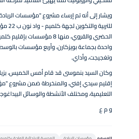
ويشار إلى أنه تم إرساء مشروع "مؤسسات الريادة
للتربي
الحضري والقروي، منها 8 مؤ
واحدة بجماعة بويزكارن، وأربع مؤسسات بالوسط 
وتغجيجت، وأداي.
وكان السيد بنموسى قد قام أمس الخميس، بزيار
إقليم سيدي إفني، والمنخرطة ضمن مشروع "مؤس
التعليمية، ومختلف الأنشطة والوسائل البيداغوجي
و م ع
الوسوم
مؤسسات الريادة
المدرسة الابتدائية الواحة بكلميم