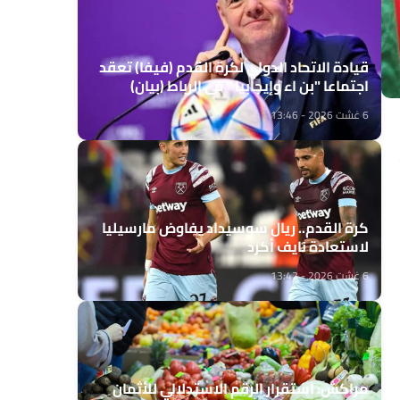
قيادة الاتحاد الدولي لكرة القدم (فيفا) تعقد
اجتماعا "بن اء وإيجابيا " في الرباط (بيان)
6 غشت 2026 - 13:46
كرة القدم.. ريال سوسيداد يفاوض مارسيليا
لاستعادة نايف أكرد
6 غشت 2026 - 13:42
مراكش: استقرار الرقم الاستدلالي للأثمان