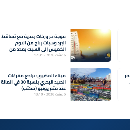
موجة حر وزخات رعدية مع تساقط
البرد وهبات رياح من اليوم
الخميس إلى السبت بعدد من
مناطق المملكة (نشرة إنذارية)
6 غشت 2026 - 12:31
مر
ميناء المضيق: تراجع مفرغات
الصيد البحري بنسبة 30 في المائة
عند متم يونيو (مكتب)
5 غشت 2026 - 13:10