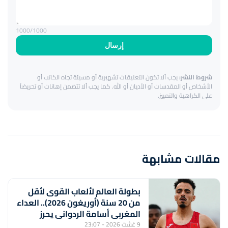
1000
/1000
إرسال
شروط النشر:
يجب ألا تكون التعليقات تشهيرية أو مسيئة تجاه الكاتب أو
الأشخاص أو المقدسات أو الأديان أو الله. كما يجب ألا تتضمن إهانات أو تحريضاً
على الكراهية والتمييز.
مقالات مشابهة
بطولة العالم لألعاب القوى لأقل
من 20 سنة (أوريغون 2026).. العداء
المغربي أسامة الردواني يحرز
برونزية سباق 1500 متر
9 غشت 2026 - 23:07