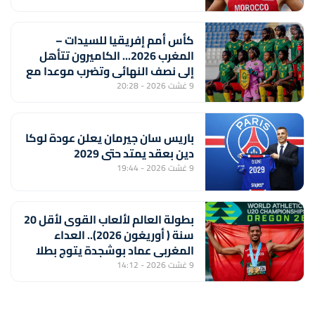
كأس أمم إفريقيا للسيدات –
المغرب 2026... الكاميرون تتأهل
إلى نصف النهائي وتضرب موعدا مع
المنتخب المغربي
9 غشت 2026 - 20:28
باريس سان جيرمان يعلن عودة لوكا
دين بعقد يمتد حتى 2029
9 غشت 2026 - 19:44
بطولة العالم لألعاب القوى لأقل 20
سنة ( أوريغون 2026).. العداء
المغربي عماد بوشجدة يتوج بطلا
للعالم في سباق 800 متر
9 غشت 2026 - 14:12