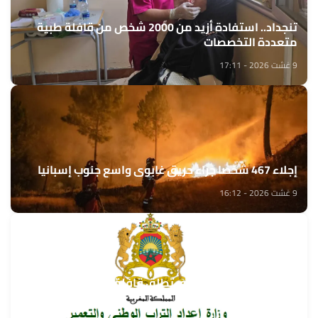
تنجداد.. استفادة أزيد من 2000 شخص من قافلة طبية
متعددة التخصصات
9 غشت 2026 - 17:11
إجلاء 467 شخصا جراء حريق غابوي واسع جنوب إسبانيا
9 غشت 2026 - 16:12
وزارة إعداد التراب الوطني تطلق قافلة التعمير والإسكان
في خدمة مغاربة العالم