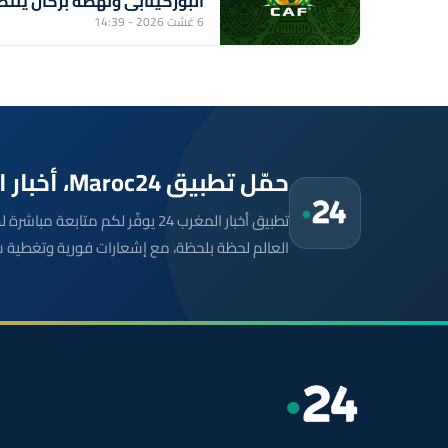
البوركينابي ونهضة بركان ينتظ
الفائز من مباراة ستار سبور
6 غشت 2026 - 14:39
السيراليوني وميدينا يونايتد
الغامبي
حمّل تطبيق Maroc24، أخبار المغرب تصلك أولاً
تطبيق أخبار المغرب 24 يوفّر لكم متا
العالم لحظة بلحظة، مع إشعارات فورية وتغطية 