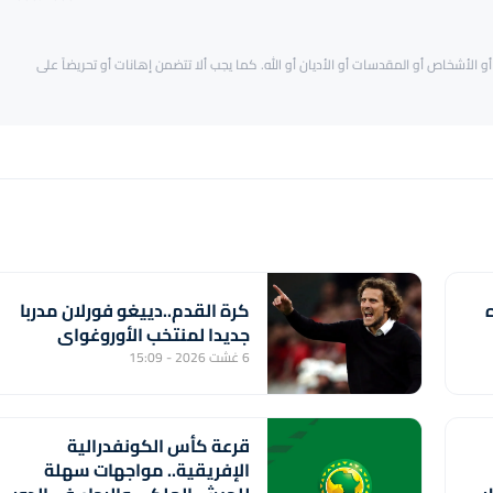
و الأشخاص أو المقدسات أو الأديان أو الله. كما يجب ألا تتضمن إهانات أو تحريضاً على
كرة القدم..دييغو فورلان مدربا
جديدا لمنتخب الأوروغواي
6 غشت 2026 - 15:09
قرعة كأس الكونفدرالية
الإفريقية.. مواجهات سهلة