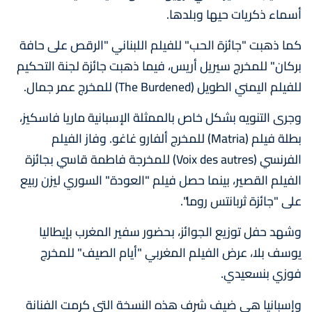
أسماء ذكريات حيها وبلدها.
كما ذهبت "جائزة الحب" للفيلم اللبناني "الرقص على حافة
بركان" للمخرج سيريل أريس، فيما ذهبت جائزة لجنة التحكيم
للفيلم اليمني الطويل (The Burdened) للمخرج عمر جمال.
وجرى التنويه بشكل خاص بالممثلة الإسبانية ماريا فاسكيز،
بطلة فيلم (Matria) للمخرج ألفارو غاغو. وفاز الفيلم
الفرنسي (Voix des autres) للمخرجة فاطمة قاسي بجائزة
الفيلم القصير، بينما حصل فيلم "العودة" السوري ليزن ربيع
على "جائزة ثربانتس روما".
وشهد حفل توزيع الجوائز، بحضور سفير المغرب بإيطاليا
يوسف بلا، عرض الفيلم المغربي "أيام الصيف" للمخرج
فوزي بنسعيدي.
وإسبانيا هي ضيف شرف هذه النسخة التي كرمت الفنانة