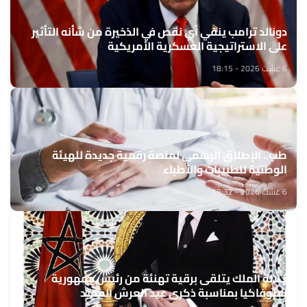
دونالد ترامب ينفي أي نقص في الذخيرة من شأنه التأثير
على الاستراتيجية العسكرية الأمريكية
6 غشت 2026 - 18:15
طب.. الإطلاق الرسمي لمنصة رقمية جديدة للهيئة
الوطنية للطبيبات والأطباء
6 غشت 2026 - 17:32
جلالة الملك يتلقى برقية تهنئة من رئيس جمهورية
سلوفاكيا بمناسبة ذكرى عيد العرش المجيد