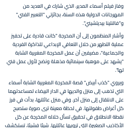
وفاز فيلم أسماء المدير، الذي شارك في العديد من
المهرجانات الدولية هذه السنة، بجائزتي "التعبير الفني"
و"فالنتينا بيديتشيني".
وأشار المنظمون إلى أن المخرجة "كانت قادرة على تحفيز
عملية التطهر من خلال التعافي الإبداعي للذاكرة الفردية
والجماعية"، مضيفين أن عمل المخرجة المغربية الشابة
"يشهد على موهبة سينمائية مذهلة ونضج لأول عمل فني
لها".
ويروي "كذب أبيض" قصة المخرجة المغربية الشابة أسماء
التي تذهب إلى منزل والديها في الدار البيضاء لمساعدتهما
على الانتقال إلى منزل آخر. وفي منزل عائلتها، بدأت في فرز
كل أغراض طفولتها. في لحظة معينة ترى صورة ستصبح
نقطة الانطلاق في تحقيق تسأل خلاله المخرجة عن كل
الأكاذيب الصغيرة التي ترويها عائلتها. شيئا فشيئا، تستكشف