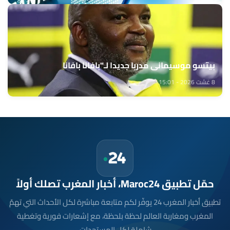
بيتسو موسيماني مدربا جديدا لـ"بافانا بافانا
8 غشت 2026 - 15:01
حمّل تطبيق Maroc24، أخبار المغرب تصلك أولاً
تطبيق أخبار المغرب 24 يوفّر لكم متابعة مباشرة لكل الأحداث التي تهمّ
المغرب ومغاربة العالم لحظة بلحظة، مع إشعارات فورية وتغطية
شاملة لكل المستجدات.