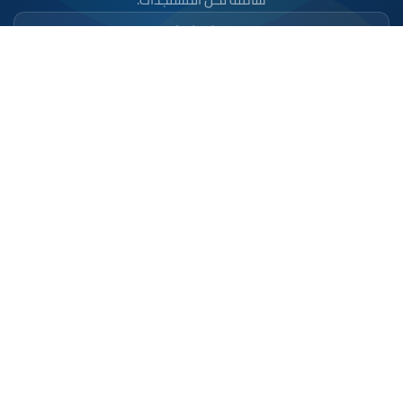
تحميل على
App Store
متوفر على
Google Play
موقع إخباري مستقل وشامل. تابعوا يومياً آخر الأخبار
السياسية والاقتصادية والرياضية والثقافية من المغرب.
الأقسام