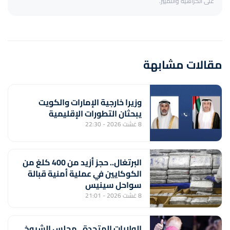
على الكراهية والتمييز.
مقالات مشابهة
وزيرا خارجية الإمارات والكويت
يبحثان التطورات الإقليمية
8 غشت 2026 - 22:30
البرتغال.. حجز أزيد من 400 كلغ من
الكوكايين في عملية أمنية قبالة
سواحل سينيس
8 غشت 2026 - 21:01
الولايات المتحدة.. مجلس الشيوخ