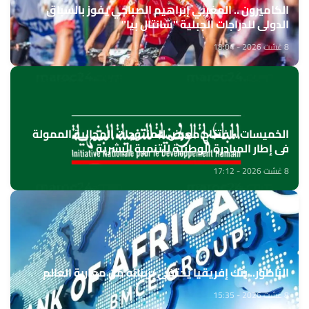
الكاميرون .. المغربي إبراهيم الصباحي يفوز بالسباق
الدولي للدراجات الجبلية "شانتال بيا"
8 غشت 2026 - 18:04
الخميسات ..افتتاح معرض للمنتوجات المجالية الممولة
في إطار المبادرة الوطنية للتنمية البشرية
8 غشت 2026 - 17:12
الناظور.. بنك إفريقيا يحتفي بزبنائه من مغاربة العالم
8 غشت 2026 - 15:35