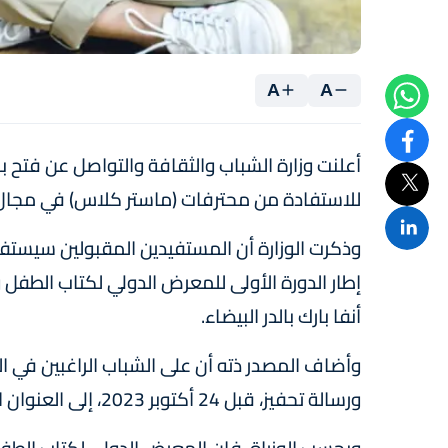
A
A
أعلنت وزارة الشباب والثقافة والتواصل عن فتح با
للاستفادة من محترفات (ماستر كلاس) في مجال أد
وذكرت الوزارة أن المستفيدين المقبولين سيستفي
أنفا بارك بالدر البيضاء.
وأضاف المصدر ذته أن على الشباب الراغبين في 
ورسالة تحفيز، قبل 24 أكتوبر 2023، إلى العنوان الإلكتروني التالي: silejworkshop@gmail.com.