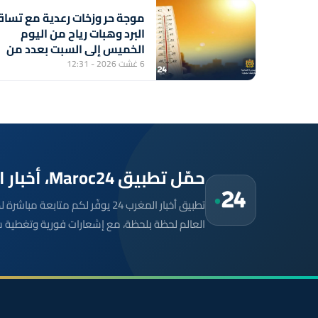
موجة حر وزخات رعدية مع تسا
البرد وهبات رياح من اليوم
الخميس إلى السبت بعدد من
مناطق المملكة (نشرة إنذارية)
6 غشت 2026 - 12:31
حمّل تطبيق Maroc24، أخبار المغرب تصلك أولاً
تطبيق أخبار المغرب 24 يوفّر لكم متا
العالم لحظة بلحظة، مع إشعارات فورية وتغطية 