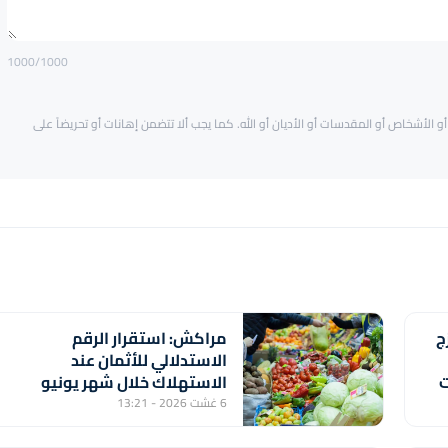
1000
/1000
و الأشخاص أو المقدسات أو الأديان أو الله. كما يجب ألا تتضمن إهانات أو تحريضاً على
ج
مراكش: استقرار الرقم
الاستدلالي للأثمان عند
ت
الاستهلاك خلال شهر يونيو
الماضي (مندوبية)
6 غشت 2026 - 13:21