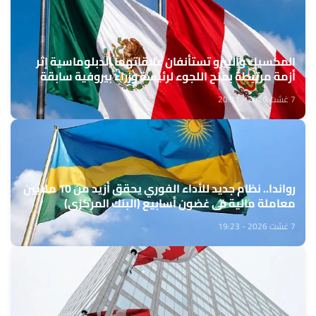
المكسيك والبيرو تستأنفان علاقاتهما الدبلوماسية إثر
أزمة مرتبطة بمنح اللجوء لرئيسة وزراء بيروفية سابقة
7 غشت 2026 - 20:31
رواندا.. نظام جديد للأداء الفوري يحقق أزيد من 10 ملايين
معاملة مالية في غضون أسابيع (البنك المركزي)
7 غشت 2026 - 19:23