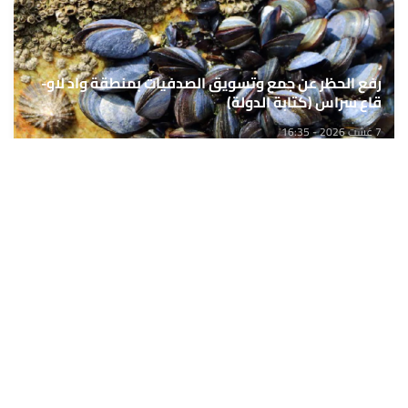
رفع الحظر عن جمع وتسويق الصدفيات بمنطقة واد لاو-
قاع سراس (كتابة الدولة)
7 غشت 2026 - 16:35
حمّل تطبيق Maroc24، أخبار المغرب تصلك أولاً
تطبيق أخبار المغرب 24 يوفّر لكم متابعة مباشرة لكل الأحداث التي تهمّ
المغرب ومغاربة العالم لحظة بلحظة، مع إشعارات فورية وتغطية
شاملة لكل المستجدات.