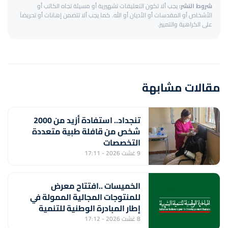
شروط النشر:
يجب ألا تكون التعليقات تشهيرية أو مسيئة تجاه الكاتب أو
الأشخاص أو المقدسات أو الأديان أو الله. كما يجب ألا تتضمن إهانات أو تحريضاً
على الكراهية والتمييز.
مقالات مشابهة
تنجداد.. استفادة أزيد من 2000
شخص من قافلة طبية متعددة
التخصصات
9 غشت 2026 - 17:11
الخميسات ..افتتاح معرض
للمنتوجات المجالية الممولة في
إطار المبادرة الوطنية للتنمية
البشرية
8 غشت 2026 - 17:12