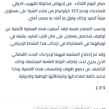
صباح اليوم الثلاثاء ، من إجهاض محاولة للتهريب الدولي
للمخدرات وحجز 323 كيلوغرام من مخدر الشيرا على مستوى
مرفأ الصيد وذلك وفق ما أفاد به مصدر أمني.
وحسب المصدر نفسه فقد أسفرت هذه العملية الأمنية عن
توقيف شخصين يعملان على متن قارب للصيد، يشتبه في
تورطهما في المشاركة في ارتكاب هذا النشاط الإجرامي.
وقد تم إخضاع المشتبه فيهما لإجراءات البحث القضائي
الذي يجري تحت إشراف النيابة العامة المختصة، وذلك
للكشف عن جميع ظروف وملابسات هذه القضية، وكذا
تحديد كافة امتداداتها وارتباطاتها الوطنية والدولية.
و م ع
الوسوم
اخبار الناظور
التهريب الدولي للمخدرات