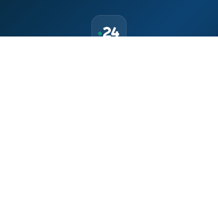
حمّل تطبيق Maroc24، أخبار المغرب تصلك أولاً
تطبيق أخبار المغرب 24 يوفّر لكم متابعة مباشرة لكل الأحداث التي تهمّ
المغرب ومغاربة العالم لحظة بلحظة، مع إشعارات فورية وتغطية
شاملة لكل المستجدات.
تحميل على
App Store
متوفر على
Google Play