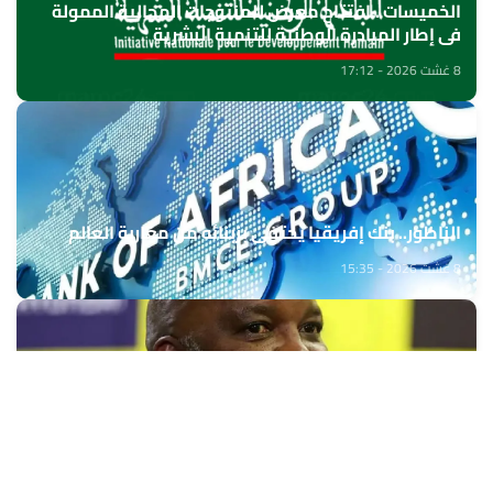
الخميسات ..افتتاح معرض للمنتوجات المجالية الممولة
في إطار المبادرة الوطنية للتنمية البشرية
8 غشت 2026 - 17:12
الناظور.. بنك إفريقيا يحتفي بزبنائه من مغاربة العالم
8 غشت 2026 - 15:35
بيتسو موسيماني مدربا جديدا لـ"بافانا بافانا
8 غشت 2026 - 15:01