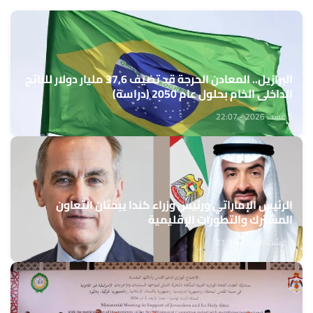
البرازيل.. المعادن الحرجة قد تضيف 37,6 مليار دولار للناتج
الداخلي الخام بحلول عام 2050 (دراسة)
5 غشت 2026 - 22:07
الرئيس الإماراتي ورئيس وزراء كندا يبحثان التعاون
المشترك والتطورات الإقليمية
5 غشت 2026 - 21:34