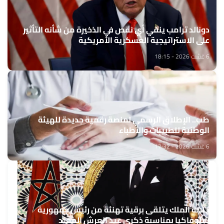
دونالد ترامب ينفي أي نقص في الذخيرة من شأنه التأثير
على الاستراتيجية العسكرية الأمريكية
6 غشت 2026 - 18:15
طب.. الإطلاق الرسمي لمنصة رقمية جديدة للهيئة
الوطنية للطبيبات والأطباء
6 غشت 2026 - 17:32
جلالة الملك يتلقى برقية تهنئة من رئيس جمهورية
سلوفاكيا بمناسبة ذكرى عيد العرش المجيد