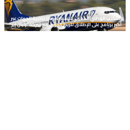
المكتب الوطني المغربي للسياحة يعزز جاذبية الجهات عبر
أكبر برنامج على الإطلاق للربط الجوي مع شركة "رايان إير"
6 غشت 2026 - 15:36
كرة القدم..دييغو فورلان مدربا جديدا لمنتخب الأوروغواي
6 غشت 2026 - 15:09