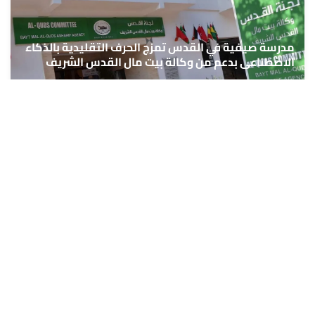
مدرسة صيفية في القدس تمزج الحرف التقليدية بالذكاء
الاصطناعي بدعم من وكالة بيت مال القدس الشريف
6 غشت 2026 - 16:09
حمّل تطبيق Maroc24، أخبار المغرب تصلك أولاً
تطبيق أخبار المغرب 24 يوفّر لكم متابعة مباشرة لكل الأحداث التي تهمّ
المغرب ومغاربة العالم لحظة بلحظة، مع إشعارات فورية وتغطية
شاملة لكل المستجدات.
تحميل على