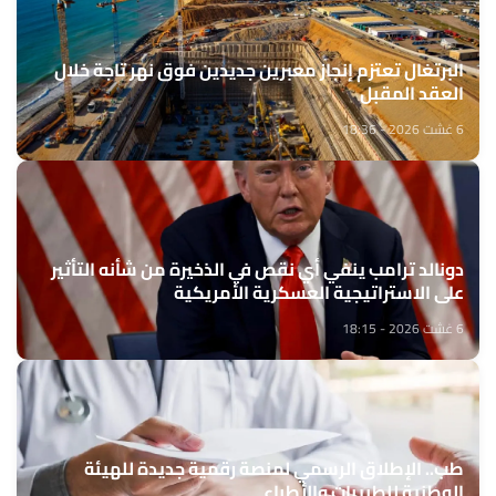
البرتغال تعتزم إنجاز معبرين جديدين فوق نهر تاجة خلال
العقد المقبل
6 غشت 2026 - 18:36
دونالد ترامب ينفي أي نقص في الذخيرة من شأنه التأثير
على الاستراتيجية العسكرية الأمريكية
6 غشت 2026 - 18:15
طب.. الإطلاق الرسمي لمنصة رقمية جديدة للهيئة
الوطنية للطبيبات والأطباء