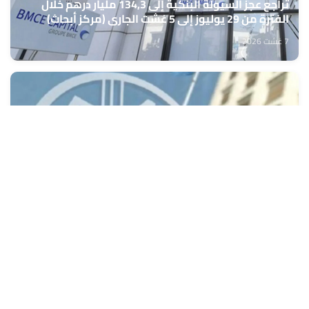
تراجع عجز السيولة البنكية إلى 134,3 مليار درهم خلال
الفترة من 29 يوليوز إلى 5 غشت الجاري (مركز أبحاث)
7 غشت 2026
أسعار الغذاء العالمية تسجل أعلى مستوى منذ 3 سنوات
في يوليوز الماضي (الفاو)
7 غشت 2026
جلالة الملك يهنئ رئيس جمهورية كوت ديفوار بمناسبة
العيد الوطني لبلاده