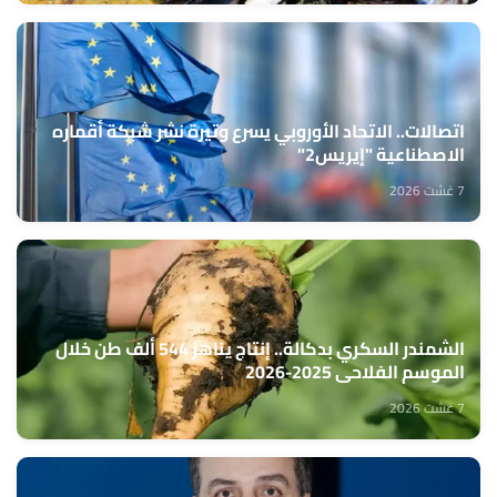
اتصالات.. الاتحاد الأوروبي يسرع وتيرة نشر شبكة أقماره
الاصطناعية "إيريس2"
7 غشت 2026
الشمندر السكري بدكالة.. إنتاج يناهز 544 ألف طن خلال
الموسم الفلاحي 2025-2026
7 غشت 2026