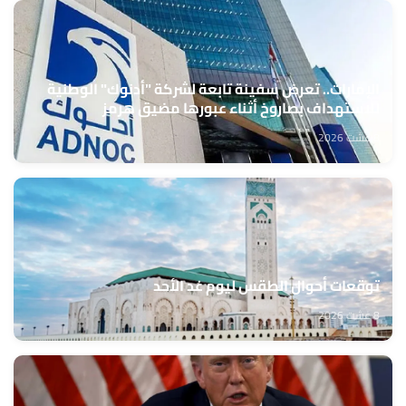
الإمارات.. تعرض سفينة تابعة لشركة "أدنوك" الوطنية
للاستهداف بصاروخ أثناء عبورها مضيق هرمز
8 غشت 2026
توقعات أحوال الطقس ليوم غد الأحد
8 غشت 2026