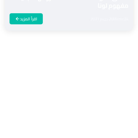
مفهوم لونا
Maroc24
20 دجنبر 2021
اقرأ المزيد