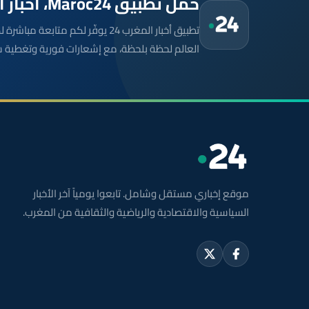
حمّل تطبيق Maroc24، أخبار المغرب تصلك أولاً
تطبيق أخبار المغرب 24 يوفّر لكم متا
العالم لحظة بلحظة، مع إشعارات فورية وتغطية 
موقع إخباري مستقل وشامل. تابعوا يومياً آخر الأخبار
السياسية والاقتصادية والرياضية والثقافية من المغرب.