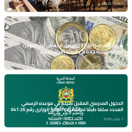
7 غشت 2026
سوق الصرف (27 - 31 يوليوز).. انخفاض زوج الدولار/
الدرهم بنسبة 0,42 في المائة (مركز أبحاث)
7 غشت 2026
الدخول المدرسي المقبل سیتم في موعده الرسمي
المحدد سلفا طبقا لمقتضیات المقرر الوزاري رقم 047.26
(وزارة التربية الوطنية)
7 غشت 2026