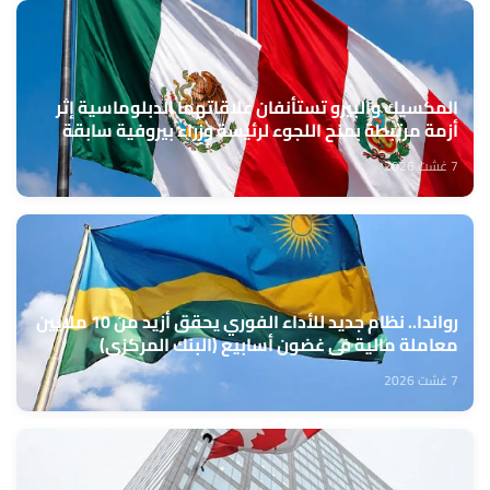
المكسيك والبيرو تستأنفان علاقاتهما الدبلوماسية إثر
أزمة مرتبطة بمنح اللجوء لرئيسة وزراء بيروفية سابقة
7 غشت 2026
رواندا.. نظام جديد للأداء الفوري يحقق أزيد من 10 ملايين
معاملة مالية في غضون أسابيع (البنك المركزي)
7 غشت 2026