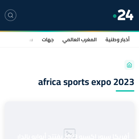
أخبار وطنية
المغرب العالمي
جهات
سياسة
صحة
africa sports expo 2023
أفريكا سبور إكسبو 2023 يفتتح أبوابه بالدار