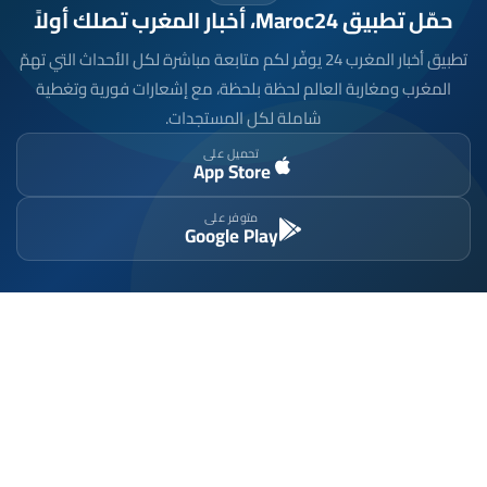
حمّل تطبيق Maroc24، أخبار المغرب تصلك أولاً
تطبيق أخبار المغرب 24 يوفّر لكم متابعة مباشرة لكل الأحداث التي تهمّ
المغرب ومغاربة العالم لحظة بلحظة، مع إشعارات فورية وتغطية
شاملة لكل المستجدات.
تحميل على
App Store
متوفر على
Google Play
موقع إخباري مستقل وشامل. تابعوا يومياً آخر الأخبار
السياسية والاقتصادية والرياضية والثقافية من المغرب.