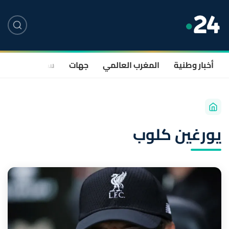
أخبار وطنية
المغرب العالمي
جهات
سياسة
صحة
يورغين كلوب