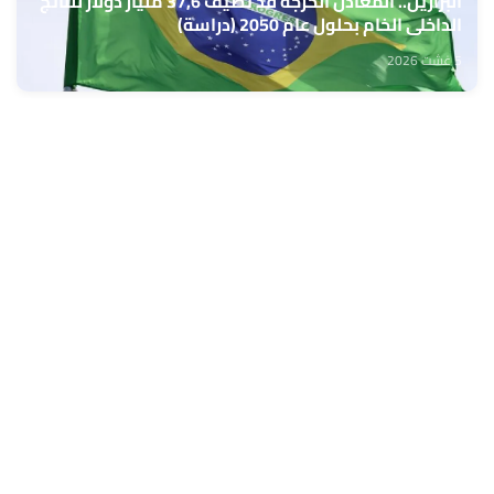
البرازيل.. المعادن الحرجة قد تضيف 37,6 مليار دولار للناتج
الداخلي الخام بحلول عام 2050 (دراسة)
5 غشت 2026
الرئيس الإماراتي ورئيس وزراء كندا يبحثان التعاون
المشترك والتطورات الإقليمية
5 غشت 2026