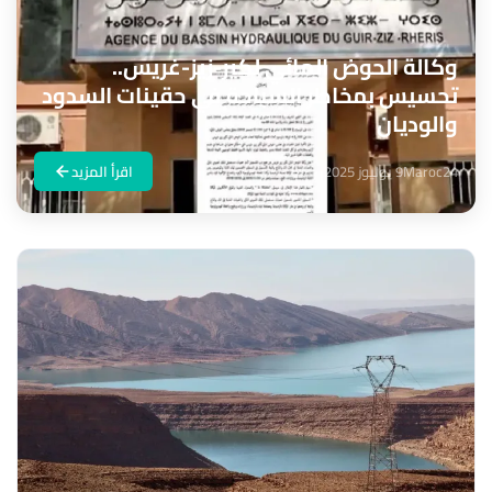
وكالة الحوض المائي لكير-زيز-غريس..
تحسيس بمخاطر السباحة في حقينات السدود
والوديان
Maroc24
9 يوليوز 2025
اقرأ المزيد