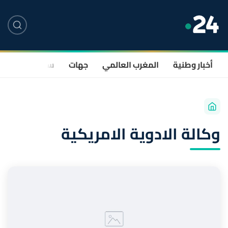
أخبار وطنية
المغرب العالمي
جهات
سياسة
صحة
وكالة الادوية الامريكية