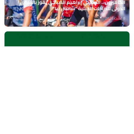
الكاميرون .. المغربي إبراهيم الصباحي يفوز بالسباق
الدولي للدراجات الجبلية "شانتال بيا"
8 غشت 2026
الخميسات ..افتتاح معرض للمنتوجات المجالية الممولة
في إطار المبادرة الوطنية للتنمية البشرية
8 غشت 2026
الناظور.. بنك إفريقيا يحتفي بزبنائه من مغاربة العالم