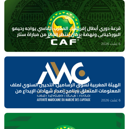
قرعة دوري أبطال إفريقيا.. المغرب الفاسي يواجه رحيمو
البوركينابي ونهضة بركان ينتظر الفائز من مباراة ستار
سبور السيراليوني وميدينا يونايتد الغامبي
6 غشت 2026
الهيئة المغربية لسوق الرساميل: التحيين السنوي لملف
المعلومات المتعلق ببرنامج إصدار شهادات الإيداع من
طرف بنك "CFG"
6 غشت 2026