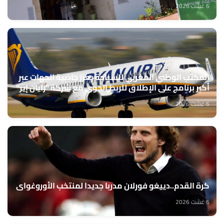
6 غشت 2026
المكتب الوطني المغربي للسياحة يعزز جاذبية الجهات عبر
أكبر برنامج على الإطلاق للربط الجوي مع شركة "رايان إير"
6 غشت 2026
كرة القدم..دييغو فورلان مدربا جديدا لمنتخب الأوروغواي
6 غشت 2026