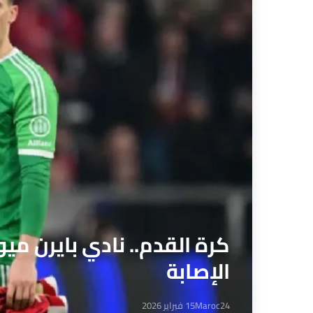
كرة القدم.. نادي بايرن مي
الإصابة
Maroc24
15 فبراير 2026