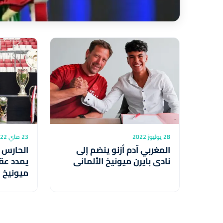
28 يوليوز 2022
23 ماي 2022
المغربي آدم أزنو ينضم إلى
الحارس ا
نادي بايرن ميونيخ الألماني
يمدد عقد
ميونيخ