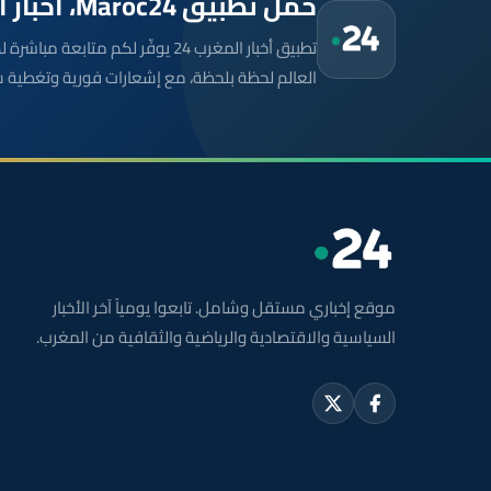
حمّل تطبيق Maroc24، أخبار المغرب تصلك أولاً
تطبيق أخبار المغرب 24 يوفّر لكم متا
العالم لحظة بلحظة، مع إشعارات فورية وتغطية 
موقع إخباري مستقل وشامل. تابعوا يومياً آخر الأخبار
السياسية والاقتصادية والرياضية والثقافية من المغرب.