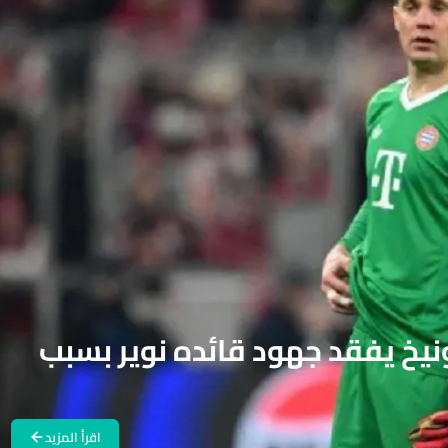
ونيخ يفقد جهود قائده نوير بسبب
اقرأ المزيد