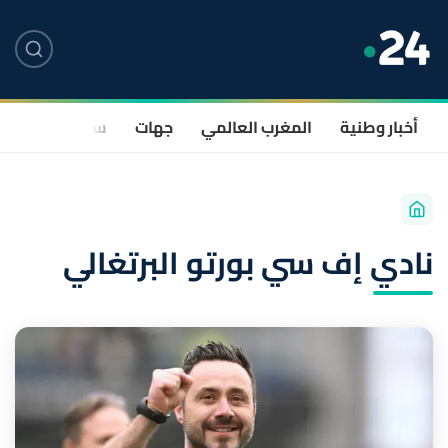
أخبار وطنية
المغرب العالمي
جهات
سياسة
صحة
نادي إف سي بورتو البرتغالي