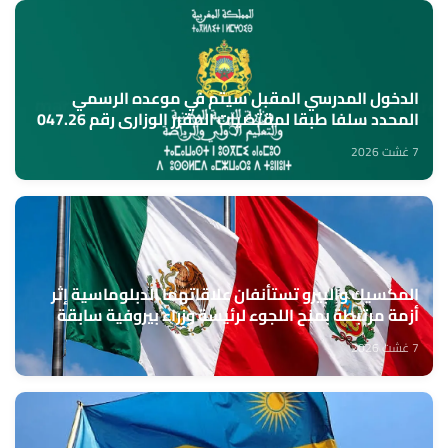
الدخول المدرسي المقبل سیتم في موعده الرسمي
المحدد سلفا طبقا لمقتضیات المقرر الوزاري رقم 047.26
(وزارة التربية الوطنية)
7 غشت 2026
المكسيك والبيرو تستأنفان علاقاتهما الدبلوماسية إثر
أزمة مرتبطة بمنح اللجوء لرئيسة وزراء بيروفية سابقة
7 غشت 2026