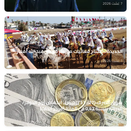
7 غشت 2026
الجديدة.. افتتاح فعاليات موسم مولاي عبد الله أمغار
7 غشت 2026
سوق الصرف (27 - 31 يوليوز).. انخفاض زوج الدولار/
الدرهم بنسبة 0,42 في المائة (مركز أبحاث)
7 غشت 2026