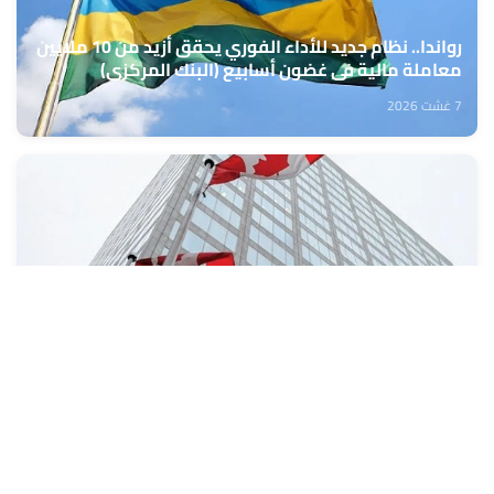
رواندا.. نظام جديد للأداء الفوري يحقق أزيد من 10 ملايين
معاملة مالية في غضون أسابيع (البنك المركزي)
7 غشت 2026
كندا: تراجع طفيف في معدل البطالة خلال شهر يوليوز
7 غشت 2026
تعبئة المراكز الجهوية للاستثمار من 10 إلى 13 غشت