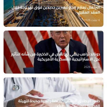
البرتغال تعتزم إنجاز معبرين جديدين فوق نهر تاجة خلال
العقد المقبل
6 غشت 2026
دونالد ترامب ينفي أي نقص في الذخيرة من شأنه التأثير
على الاستراتيجية العسكرية الأمريكية
6 غشت 2026
طب.. الإطلاق الرسمي لمنصة رقمية جديدة للهيئة
الوطنية للطبيبات والأطباء