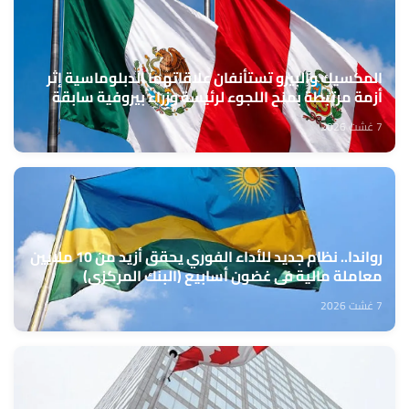
المكسيك والبيرو تستأنفان علاقاتهما الدبلوماسية إثر
أزمة مرتبطة بمنح اللجوء لرئيسة وزراء بيروفية سابقة
7 غشت 2026
رواندا.. نظام جديد للأداء الفوري يحقق أزيد من 10 ملايين
معاملة مالية في غضون أسابيع (البنك المركزي)
7 غشت 2026