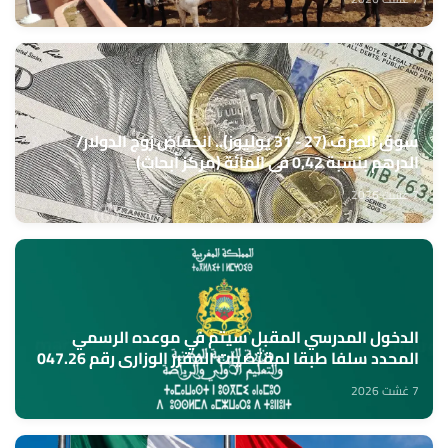
سوق الصرف (27 - 31 يوليوز).. انخفاض زوج الدولار/
الدرهم بنسبة 0,42 في المائة (مركز أبحاث)
7 غشت 2026
الدخول المدرسي المقبل سیتم في موعده الرسمي
المحدد سلفا طبقا لمقتضیات المقرر الوزاري رقم 047.26
(وزارة التربية الوطنية)
7 غشت 2026