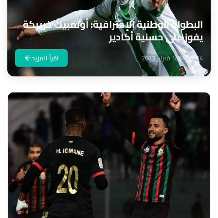
البطولة الوطنية الإحترافية: أولمبيك خريبكة
يفوز على حسنية أكادير
Maroc24
18 فبراير 2023
اقرأ المزيد