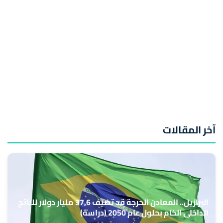
آخر المقالات
البرازيل.. المعادن الحرجة قد تضيف 37,6 مليار دولار للناتج
الداخلي الخام بحلول عام 2050 (دراسة)