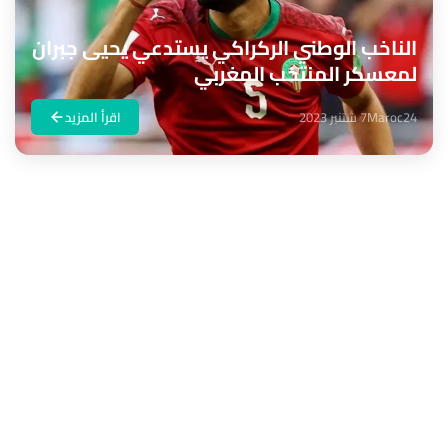
الناخب الوطني الركراكي يستدعي يحيى جبران
لمعسكر المنتخب المغربي
Maroc24
7 شتنبر 2023
اقرأ المزيد