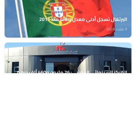
البرتغال تسجل أدنى معدل بطالة منذ 2011
5 غشت 2026
المركز السينمائي المغربي: 26 مليون و460 ألف درهم
لدعم تنظيم 40 مهرجانا وتظاهرة سينمائية
5 غشت 2026
رياضة الفروسية.. المغرب يشارك في بطولة العالم