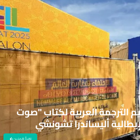
م الترجمة العربية لكتاب "صوت
لإيطالية أليساندرا تشونشي
اقرأ المزيد