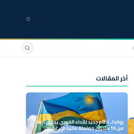
لمغربية
مغاربة العالم
دولي
صوت وصورة
آخر المقالات
رواندا.. نظام جديد للأداء الفوري يحقق أزيد
من 10 ملايين معاملة مالية في غضون