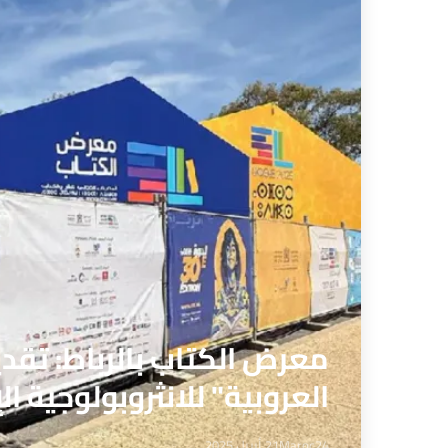
معرض الكتاب بالرباط: تقدي
العروبية" للانثروبولوجية ا
Maroc24
21 أبريل 2025