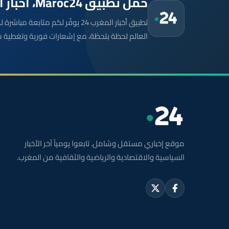
حمّل تطبيق Maroc24، أخبار المغرب تصلك أولاً
تطبيق أخبار المغرب 24 يوفّر لكم متا
العالم لحظة بلحظة، مع إشعارات فورية وتغطية 
موقع إخباري مستقل وشامل. تابعوا يومياً آخر الأخبار
السياسية والاقتصادية والرياضية والثقافية من المغرب.