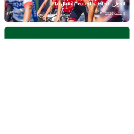
الدولي للدراجات الجبلية "شانتال بيا"
8 غشت 2026
الخميسات ..افتتاح معرض للمنتوجات المجالية الممولة
في إطار المبادرة الوطنية للتنمية البشرية
8 غشت 2026
الناظور.. بنك إفريقيا يحتفي بزبنائه من مغاربة العالم
8 غشت 2026