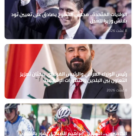
الولايات المتحدة.. مجلس الشيوخ يصادق على تعيين تود
بلانش وزيرا للعدل
8 غشت 2026
رئيس الوزراء العراقي والرئيس الفرنسي يبحثان تعزيز
التعاون بين البلدين والتطورات الإقليمية
8 غشت 2026
الكاميرون .. المغربي إبراهيم الصباحي يفوز بالسباق