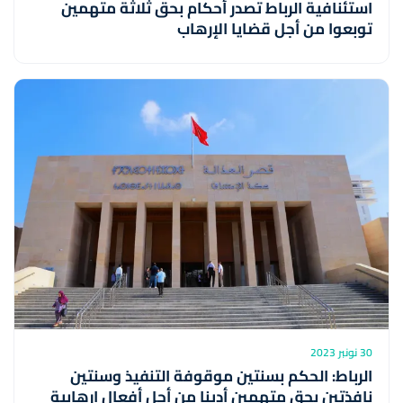
استئنافية الرباط تصدر أحكام بحق ثلاثة متهمين
توبعوا من أجل قضايا الإرهاب
30 نونبر 2023
الرباط: الحكم بسنتين موقوفة التنفيذ وسنتين
نافذتين بحق متهمين أدينا من أجل أفعال إرهابية