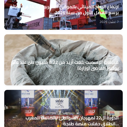
ارتفاع الرواج المينائي بالموانئ المغربية بـ14,4 في المائة
برسم الفصل الأول من سنة 2026
7 غشت 2026
مبيعات الإسمنت بلغت أزيد من 8,22 مليون طن عند متم
يوليوز الماضي (وزارة)
7 غشت 2026
الدورة ال22 لمهرجان الشواطئ لاتصالات المغرب
...انطلاق حفلات منصة طنجة