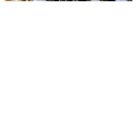
7 غشت 2026
حمّل تطبيق Maroc24، أخبار المغرب تصلك أولاً
تطبيق أخبار المغرب 24 يوفّر لكم متابعة مباشرة لكل الأحداث التي تهمّ
المغرب ومغاربة العالم لحظة بلحظة، مع إشعارات فورية وتغطية
شاملة لكل المستجدات.
تحميل على
App Store
متوفر على
Google Play