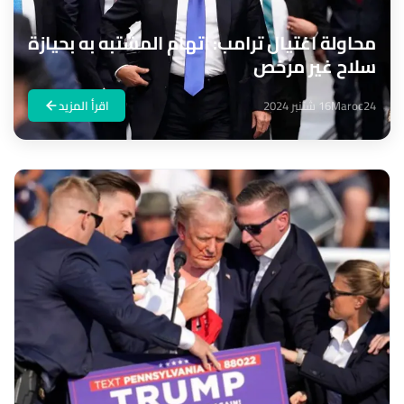
محاولة اغتيال ترامب: اتهام المشتبه به بحيازة
سلاح غير مرخص
Maroc24
16 شتنبر 2024
اقرأ المزيد