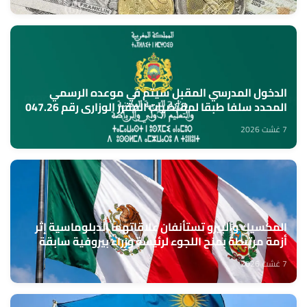
الدخول المدرسي المقبل سیتم في موعده الرسمي
المحدد سلفا طبقا لمقتضیات المقرر الوزاري رقم 047.26
(وزارة التربية الوطنية)
7 غشت 2026
المكسيك والبيرو تستأنفان علاقاتهما الدبلوماسية إثر
أزمة مرتبطة بمنح اللجوء لرئيسة وزراء بيروفية سابقة
7 غشت 2026