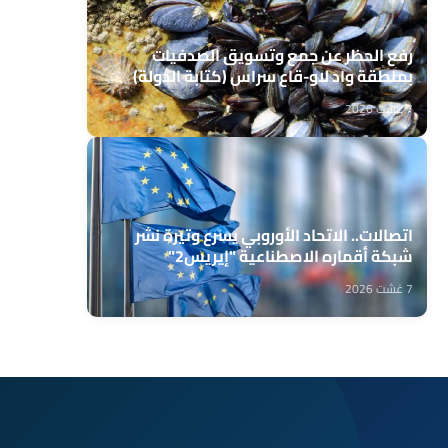
رفع الحظر عن جمع وتسويق الصدفيات
بمنطقة واد لاو-قاع سراس (كتابة الدولة)
7 غشت 2026
اتصالات.. الاتحاد الأوروبي يسرع وتيرة نشر
شبكة أقماره الاصطناعية "إيريس2"
7 غشت 2026