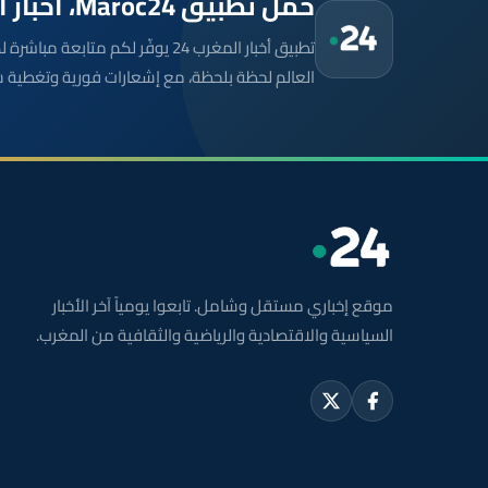
حمّل تطبيق Maroc24، أخبار المغرب تصلك أولاً
تطبيق أخبار المغرب 24 يوفّر لكم متا
العالم لحظة بلحظة، مع إشعارات فورية وتغطية 
موقع إخباري مستقل وشامل. تابعوا يومياً آخر الأخبار
السياسية والاقتصادية والرياضية والثقافية من المغرب.