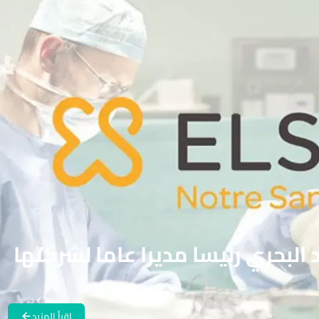
تعين أحمد البحري رئيسا مديرا عاما لشركتها
اقرأ المزيد