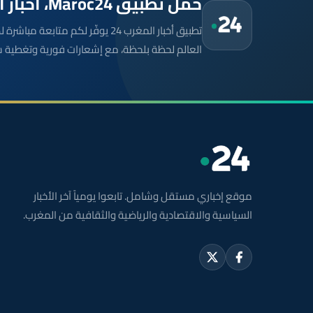
حمّل تطبيق Maroc24، أخبار المغرب تصلك أولاً
تطبيق أخبار المغرب 24 يوفّر لكم متا
العالم لحظة بلحظة، مع إشعارات فورية وتغطية 
موقع إخباري مستقل وشامل. تابعوا يومياً آخر الأخبار
السياسية والاقتصادية والرياضية والثقافية من المغرب.