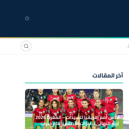
لمغربية
مغاربة العالم
دولي
صوت وصورة
آخر المقالات
كأس أمم إفريقيا للسيدات – المغرب 2026
(ربع النهائي).. لبؤات الأطلس أمام جنوب