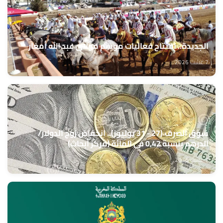
الجديدة.. افتتاح فعاليات موسم مولاي عبد الله أمغار
7 غشت 2026
سوق الصرف (27 - 31 يوليوز).. انخفاض زوج الدولار/
الدرهم بنسبة 0,42 في المائة (مركز أبحاث)
7 غشت 2026