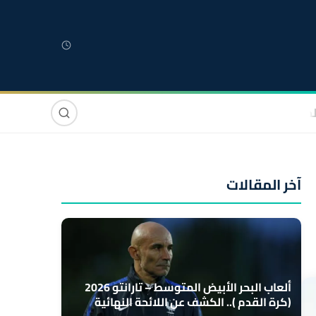
لمغربية
مغاربة العالم
دولي
صوت وصورة
آخر المقالات
ألعاب البحر الأبيض المتوسط – تارانتو 2026
(كرة القدم ).. الكشف عن اللائحة النهائية