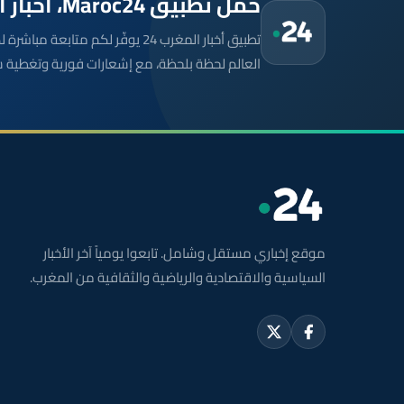
حمّل تطبيق Maroc24، أخبار المغرب تصلك أولاً
تطبيق أخبار المغرب 24 يوفّر لكم متا
العالم لحظة بلحظة، مع إشعارات فورية وتغطية 
موقع إخباري مستقل وشامل. تابعوا يومياً آخر الأخبار
السياسية والاقتصادية والرياضية والثقافية من المغرب.