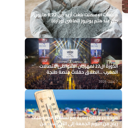
مبيعات الإسمنت بلغت أزيد من 8,22 مليون
طن عند متم يوليوز الماضي (وزارة)
7 غشت 2026
الدورة ال22 لمهرجان الشواطئ لاتصالات
المغرب ...انطلاق حفلات منصة طنجة
7 غشت 2026
موجة حر وزخات رعدية مع تساقط البرد وهبات
رياح من اليوم الجمعة إلى الأحد بعدد من