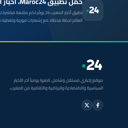
حمّل تطبيق Maroc24، أخبار المغرب تصلك أولاً
تطبيق أخبار المغرب 24 يوفّر لكم متا
العالم لحظة بلحظة، مع إشعارات فورية وتغطية 
موقع إخباري مستقل وشامل. تابعوا يومياً آخر الأخبار
السياسية والاقتصادية والرياضية والثقافية من المغرب.