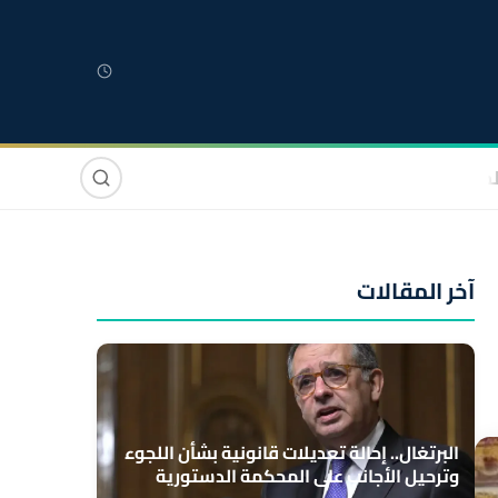
لمغربية
مغاربة العالم
دولي
صوت وصورة
آخر المقالات
البرتغال.. إحالة تعديلات قانونية بشأن اللجوء
وترحيل الأجانب على المحكمة الدستورية