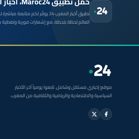
حمّل تطبيق Maroc24، أخبار المغرب تصلك أولاً
تطبيق أخبار المغرب 24 يوفّر لكم متا
العالم لحظة بلحظة، مع إشعارات فورية وتغطية 
موقع إخباري مستقل وشامل. تابعوا يومياً آخر الأخبار
السياسية والاقتصادية والرياضية والثقافية من المغرب.