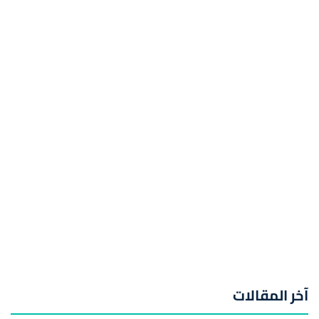
آخر المقالات