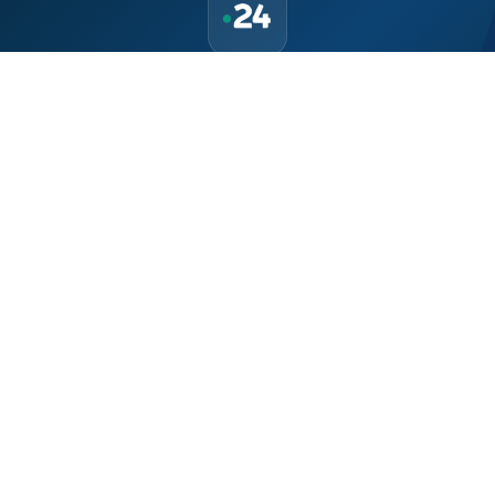
حمّل تطبيق Maroc24، أخبار المغرب تصلك أولاً
تطبيق أخبار المغرب 24 يوفّر لكم متابعة مباشرة لكل الأحداث التي تهمّ
المغرب ومغاربة العالم لحظة بلحظة، مع إشعارات فورية وتغطية
شاملة لكل المستجدات.
تحميل على
App Store
متوفر على
Google Play
موقع إخباري مستقل وشامل. تابعوا يومياً آخر الأخبار