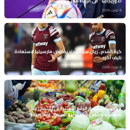
اء وإيجابيا " في الرباط (بيان)
6 غشت 2026
كرة القدم.. ريال سوسيداد يفاوض مارسيليا لاستعادة
نايف أكرد
6 غشت 2026
مراكش: استقرار الرقم الاستدلالي للأثمان عند
الاستهلاك خلال شهر يونيو الماضي (مندوبية)
6 غشت 2026