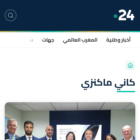
أخبار وطنية
المغرب العالمي
جهات
سياسة
صحة
كاني ماكنزي